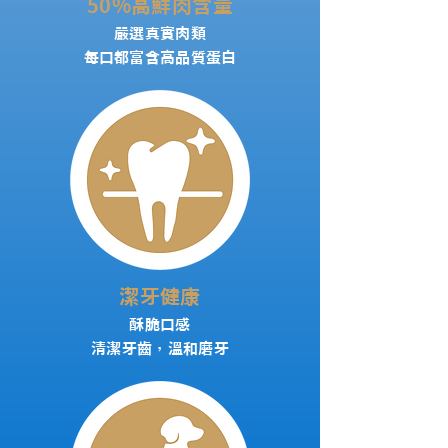
50%高鮮肉含量
嚴選真實肉類
每口都富含高品質蛋白
潔牙健康
酥脆口感
清潔牙齒，溫和磨牙