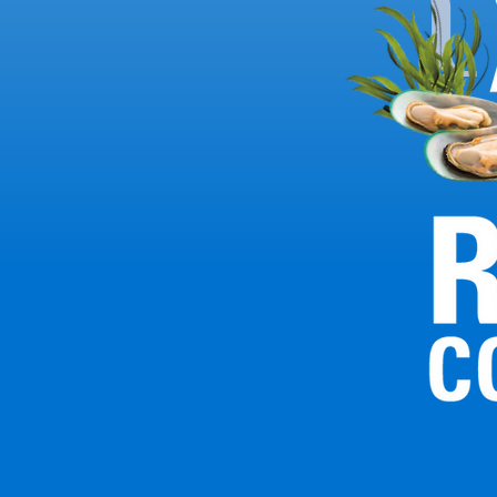
3
鱈魚、鮭魚和鮪魚含有豐富的 