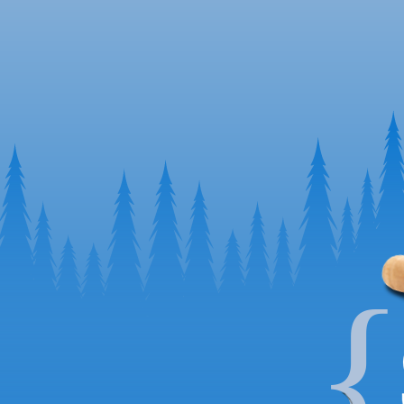
75
高動物性蛋白質
8