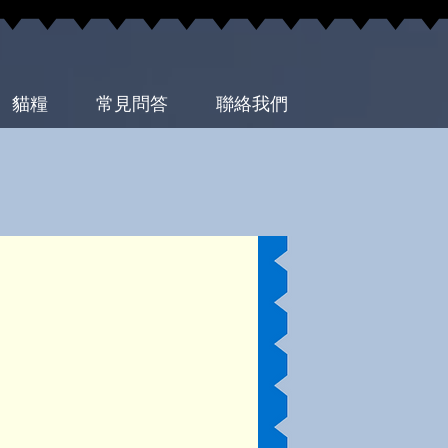
貓糧
常見問答
聯絡我們
凍乾-鱈&鮭&鮪