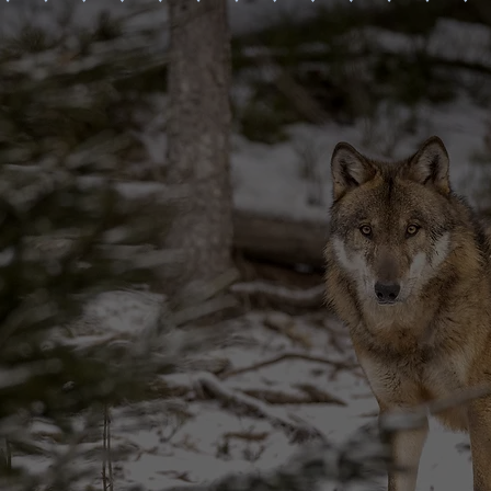
WASATCH Range 是位於美國西部的一座山脈，
冬天白雪皚皚的山峰、夏天綠意盎然的森林，
常豐富，野生的犬、熊、鹿、狼、貓、鼠、兔、野
BENEFIT 團隊堅持研發完整的狩獵營養，
使用新鮮生肉、骨、內臟搭配原生穀物和超級食材
滿足寵物祖先天性的原始狩獵需求。