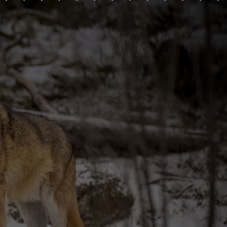
禽...等。
，