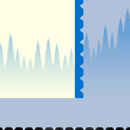
用
衡飲食及
來源
10
mm
斤袋装包装