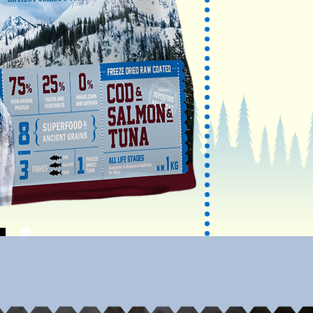
全齡犬適
提供愛犬均
完善的營養
1 公斤和 3 公