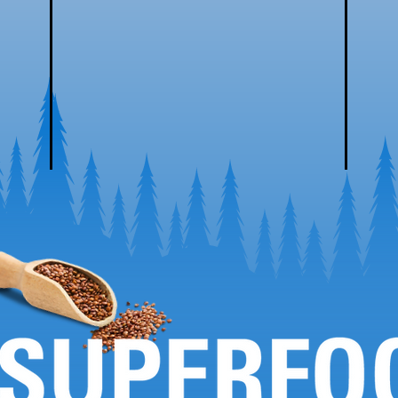
25
%
%
新鮮蔬菜及水果
{