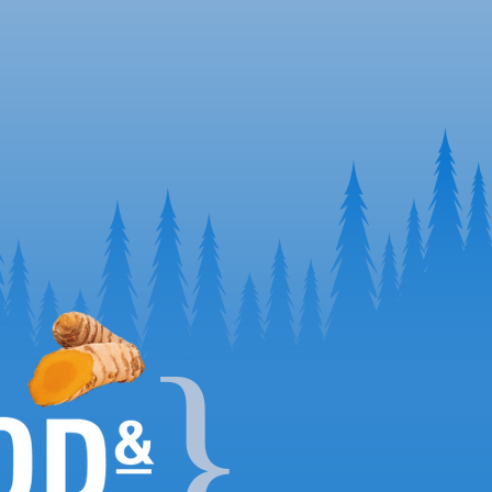
0
%
小麥,玉米和大豆
}